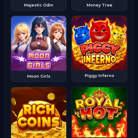
Majestic Odin
Money Tree
Piggy Inferno
Moon Girls