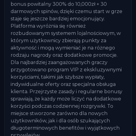
bonus powitalny 300% do 10,000zł + 30
darmowych spinów, dzięki czemu start w grze
staje się jeszcze bardziej emocjonujący.
Platforma wyróżnia się również
rozbudowanym systemem lojalnościowym, w
którym użytkownicy zbierają punkty za
aktywność i mogą wymieniać je na różnego
rodzaju nagrody oraz dodatkowe promocje.
Dla najbardziej zaangażowanych graczy
przygotowano program VIP z ekskluzywnymi
korzyściami, takimi jak szybsze wypłaty,
indywidualne oferty oraz specjalna obsługa
klienta. Przejrzyste zasady i regularne bonusy
sprawiają, że każdy może liczyć na dodatkowe
korzyści podczas codziennej rozgrywki. To
miejsce stworzone zarówno dla nowych
użytkowników, jak i dla osób szukających
długoterminowych benefitów i wyjątkowych
przywilejów.