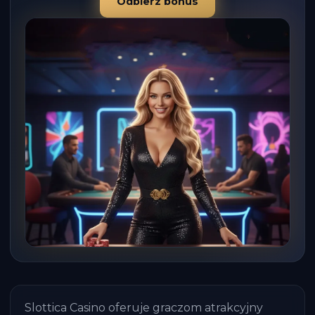
Odbierz bonus
Slottica Casino oferuje graczom atrakcyjny