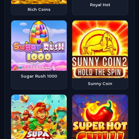
Royal Hot
Rich Coins
Sugar Rush 1000
Sunny Coin